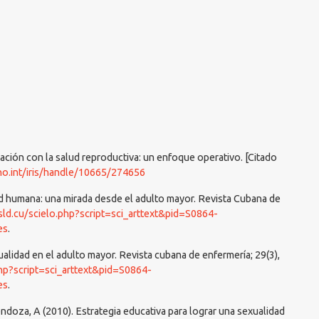
lación con la salud reproductiva: un enfoque operativo. [Citado
ho.int/iris/handle/10665/274656
ad humana: una mirada desde el adulto mayor. Revista Cubana de
.sld.cu/scielo.php?script=sci_arttext&pid=S0864-
es
.
ualidad en el adulto mayor. Revista cubana de enfermería; 29(3),
.php?script=sci_arttext&pid=S0864-
es
.
ndoza, A (2010). Estrategia educativa para lograr una sexualidad