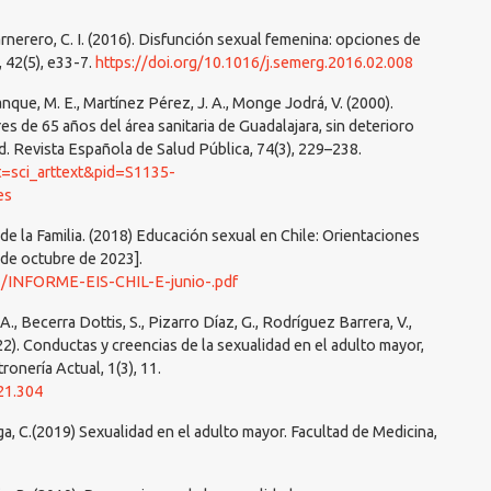
rnerero, C. I. (2016). Disfunción sexual femenina: opciones de
 42(5), e33-7.
https://doi.org/10.1016/j.semerg.2016.02.008
nque, M. E., Martínez Pérez, J. A., Monge Jodrá, V. (2000).
s de 65 años del área sanitaria de Guadalajara, sin deterioro
d. Revista Española de Salud Pública, 74(3), 229–238.
ipt=sci_arttext&pid=S1135-
es
de la Familia. (2018) Educación sexual en Chile: Orientaciones
3 de octubre de 2023].
07/INFORME-EIS-CHIL-E-junio-.pdf
A., Becerra Dottis, S., Pizarro Díaz, G., Rodríguez Barrera, V.,
022). Conductas y creencias de la sexualidad en el adulto mayor,
onería Actual, 1(3), 11.
21.304
a, C.(2019) Sexualidad en el adulto mayor. Facultad de Medicina,