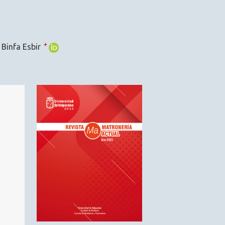
+
 Binfa Esbir