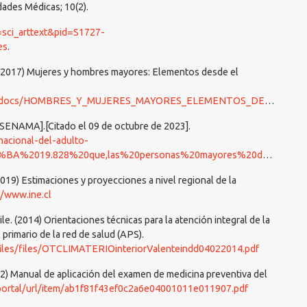
dades Médicas; 10(2).
t=sci_arttext&pid=S1727-
es
.
r. (2017) Mujeres y hombres mayores: Elementos desde el
/HOMBRES_Y_MUJERES_MAYORES_ELEMENTOS_DESDE_EL_ENVEJECIMIENTO.pdf
 [SENAMA].[Citado el 09 de octubre de 2023].
nacional-del-adulto-
019.828%20que,las%20personas%20mayores%20del%20pa%C3%ADs
(2019) Estimaciones y proyecciones a nivel regional de la
//www.ine.cl
le. (2014) Orientaciones técnicas para la atención integral de la
 primario de la red de salud (APS).
/files/files/OTCLIMATERIOinteriorValenteindd04022014.pdf
012) Manual de aplicación del examen de medicina preventiva del
/portal/url/item/ab1f81f43ef0c2a6e04001011e011907.pdf