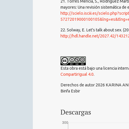
21. Torres Mencía, S., Rodríguez Mart
mayores: Una revisión sistemática de e
http://scielo.isciii.es/scielo.php?scr
57272019000100105&lng=es&tlng=
22. Solway, E. Let’s talk about sex. (2
http://hdl.handle.net/2027.42/14321
Esta obra está bajo una licencia inter
CompartirIgual 4.0
.
Derechos de autor 2026 KARINA A
Binfa Esbir
Descargas