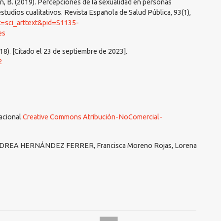
ín, B. (2019). Percepciones de la sexualidad en personas
studios cualitativos. Revista Española de Salud Pública, 93(1),
ipt=sci_arttext&pid=S1135-
es
018). [Citado el 23 de septiembre de 2023].
2
nacional
Creative Commons Atribución-NoComercial-
NDREA HERNÁNDEZ FERRER, Francisca Moreno Rojas, Lorena