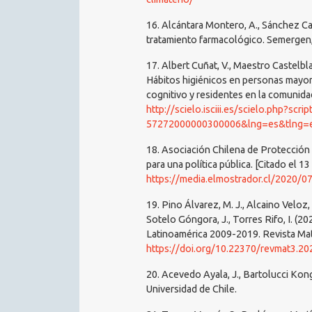
16. Alcántara Montero, A., Sánchez Ca
tratamiento farmacológico. Semergen,
17. Albert Cuñat, V., Maestro Castelbla
Hábitos higiénicos en personas mayore
cognitivo y residentes en la comunida
http://scielo.isciii.es/scielo.php?scr
57272000000300006&lng=es&tlng=
18. Asociación Chilena de Protección 
para una política pública. [Citado el 1
https://media.elmostrador.cl/2020/
19. Pino Álvarez, M. J., Alcaino Veloz, 
Sotelo Góngora, J., Torres Rifo, I. (2
Latinoamérica 2009-2019. Revista Matr
https://doi.org/10.22370/revmat3.20
20. Acevedo Ayala, J., Bartolucci Kong
Universidad de Chile.