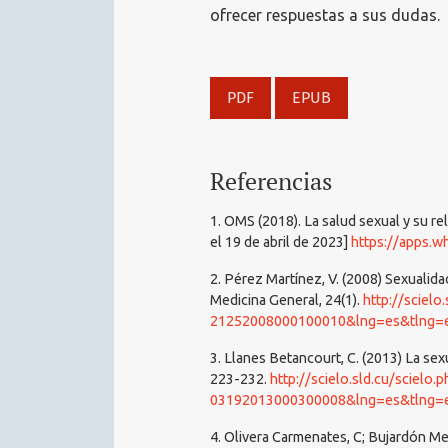
ofrecer respuestas a sus dudas.
PDF
EPUB
Referencias
1. OMS (2018). La salud sexual y su re
el 19 de abril de 2023]
https://apps.w
2. Pérez Martínez, V. (2008) Sexualid
Medicina General, 24(1).
http://scielo
21252008000100010&lng=es&tlng=
3. Llanes Betancourt, C. (2013) La sex
223-232.
http://scielo.sld.cu/scielo
03192013000300008&lng=es&tlng=
4. Olivera Carmenates, C; Bujardón Me