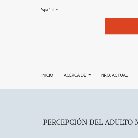
Cambiar el idioma. El actual es:
Español
PERCEPCIÓN DEL ADULTO MAYOR SOBRE SU
INICIO
ACERCA DE
NRO. ACTUAL
PERCEPCIÓN DEL ADULTO 