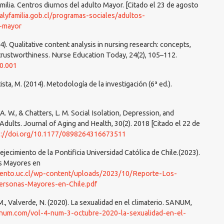
familia. Centros diurnos del adulto Mayor. [Citado el 23 de agosto
alyfamilia.gob.cl/programas-sociales/adultos-
o-mayor
4). Qualitative content analysis in nursing research: concepts,
rustworthiness. Nurse Education Today, 24(2), 105–112.
10.001
sta, M. (2014). Metodología de la investigación (6ª ed.).
, A. W., & Chatters, L. M. Social Isolation, Depression, and
ults. Journal of Aging and Health, 30(2). 2018 [Citado el 22 de
s://doi.org/10.1177/0898264316673511
jecimiento de la Pontificia Universidad Católica de Chile.(2023).
as Mayores en
miento.uc.cl/wp-content/uploads/2023/10/Reporte-Los-
rsonas-Mayores-en-Chile.pdf
M., Valverde, N. (2020). La sexualidad en el climaterio. SANUM,
asanum.com/vol-4-num-3-octubre-2020-la-sexualidad-en-el-