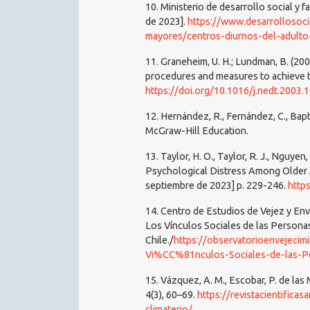
10. Ministerio de desarrollo social y 
de 2023].
https://www.desarrollosoci
mayores/centros-diurnos-del-adult
11. Graneheim, U. H.; Lundman, B. (200
procedures and measures to achieve t
https://doi.org/10.1016/j.nedt.2003.
12. Hernández, R., Fernández, C., Bapti
McGraw-Hill Education.
13. Taylor, H. O., Taylor, R. J., Nguyen
Psychological Distress Among Older Ad
septiembre de 2023] p. 229-246.
http
14. Centro de Estudios de Vejez y Enve
Los Vínculos Sociales de las Person
Chile./
https://observatorioenvejeci
Vi%CC%81nculos-Sociales-de-las-Pe
15. Vázquez, A. M., Escobar, P. de las 
4(3), 60–69.
https://revistacientific
climaterio/