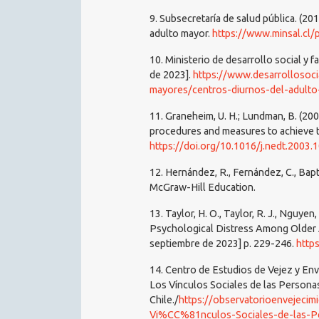
9. Subsecretaría de salud pública. (2
adulto mayor.
https://www.minsal.cl
10. Ministerio de desarrollo social y 
de 2023].
https://www.desarrollosoci
mayores/centros-diurnos-del-adult
11. Graneheim, U. H.; Lundman, B. (200
procedures and measures to achieve t
https://doi.org/10.1016/j.nedt.2003.
12. Hernández, R., Fernández, C., Bapti
McGraw-Hill Education.
13. Taylor, H. O., Taylor, R. J., Nguyen
Psychological Distress Among Older Ad
septiembre de 2023] p. 229-246.
http
14. Centro de Estudios de Vejez y Enve
Los Vínculos Sociales de las Person
Chile./
https://observatorioenvejeci
Vi%CC%81nculos-Sociales-de-las-Pe