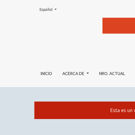
Cambiar el idioma. El actual es:
Español
PERCEPCIÓN DEL ADULTO MAYOR SOBRE SU
INICIO
ACERCA DE
NRO. ACTUAL
Esta es un 