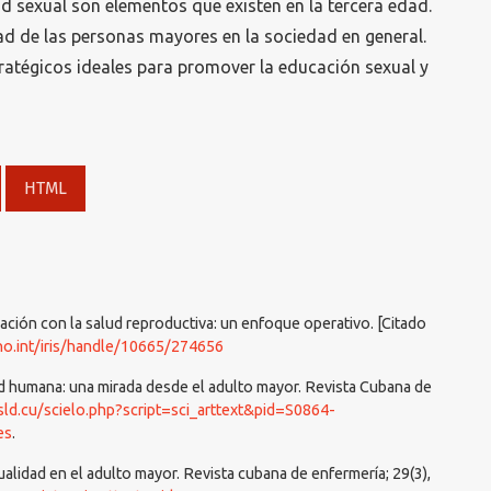
dad sexual son elementos que existen en la tercera edad.
dad de las personas mayores en la sociedad en general.
atégicos ideales para promover la educación sexual y
HTML
lación con la salud reproductiva: un enfoque operativo. [Citado
ho.int/iris/handle/10665/274656
ad humana: una mirada desde el adulto mayor. Revista Cubana de
.sld.cu/scielo.php?script=sci_arttext&pid=S0864-
es
.
ualidad en el adulto mayor. Revista cubana de enfermería; 29(3),