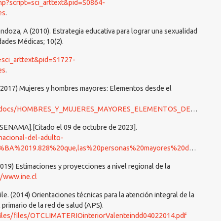
.php?script=sci_arttext&pid=S0864-
es
.
ndoza, A (2010). Estrategia educativa para lograr una sexualidad
dades Médicas; 10(2).
t=sci_arttext&pid=S1727-
es
.
r. (2017) Mujeres y hombres mayores: Elementos desde el
/HOMBRES_Y_MUJERES_MAYORES_ELEMENTOS_DESDE_EL_ENVEJECIMIENTO.pdf
 [SENAMA].[Citado el 09 de octubre de 2023].
nacional-del-adulto-
019.828%20que,las%20personas%20mayores%20del%20pa%C3%ADs
(2019) Estimaciones y proyecciones a nivel regional de la
//www.ine.cl
le. (2014) Orientaciones técnicas para la atención integral de la
 primario de la red de salud (APS).
/files/files/OTCLIMATERIOinteriorValenteindd04022014.pdf