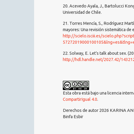
20. Acevedo Ayala, J., Bartolucci Kong
Universidad de Chile.
21. Torres Mencía, S., Rodríguez Mart
mayores: Una revisión sistemática de e
http://scielo.isciii.es/scielo.php?scr
57272019000100105&lng=es&tlng=
22. Solway, E. Let’s talk about sex. (2
http://hdl.handle.net/2027.42/14321
Esta obra está bajo una licencia inter
CompartirIgual 4.0
.
Derechos de autor 2026 KARINA A
Binfa Esbir