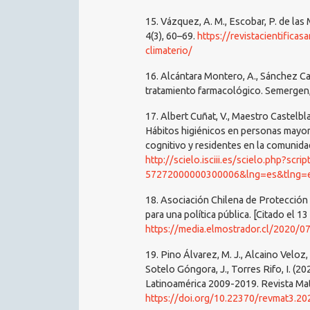
15. Vázquez, A. M., Escobar, P. de las 
4(3), 60–69.
https://revistacientific
climaterio/
16. Alcántara Montero, A., Sánchez Ca
tratamiento farmacológico. Semergen,
17. Albert Cuñat, V., Maestro Castelbla
Hábitos higiénicos en personas mayore
cognitivo y residentes en la comunida
http://scielo.isciii.es/scielo.php?scr
57272000000300006&lng=es&tlng=
18. Asociación Chilena de Protección 
para una política pública. [Citado el 1
https://media.elmostrador.cl/2020/
19. Pino Álvarez, M. J., Alcaino Veloz, 
Sotelo Góngora, J., Torres Rifo, I. (2
Latinoamérica 2009-2019. Revista Matr
https://doi.org/10.22370/revmat3.20