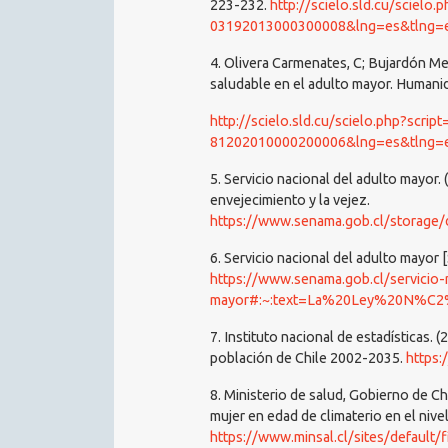
223-232.
http://scielo.sld.cu/scielo
03192013000300008&lng=es&tlng=
4. Olivera Carmenates, C; Bujardón Me
saludable en el adulto mayor. Humani
http://scielo.sld.cu/scielo.php?scrip
81202010000200006&lng=es&tlng=
5. Servicio nacional del adulto mayo
envejecimiento y la vejez.
https://www.senama.gob.cl/storage/docs
6. Servicio nacional del adulto mayor
https://www.senama.gob.cl/servicio-
mayor#:~:text=La%20Ley%20N%C2%BA%2
7. Instituto nacional de estadísticas. 
población de Chile 2002-2035.
https:
8. Ministerio de salud, Gobierno de Chi
mujer en edad de climaterio en el nivel
https://www.minsal.cl/sites/default