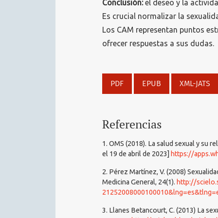
Conclusión:
el deseo y la activi
Es crucial normalizar la sexuali
Los CAM representan puntos estr
ofrecer respuestas a sus dudas.
PDF
EPUB
XML-JATS
Referencias
1. OMS (2018). La salud sexual y su re
el 19 de abril de 2023]
https://apps.w
2. Pérez Martínez, V. (2008) Sexualid
Medicina General, 24(1).
http://scielo
21252008000100010&lng=es&tlng=
3. Llanes Betancourt, C. (2013) La sex