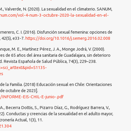
M., Valverde, N. (2020). La sexualidad en el climaterio. SANUM,
asanum.com/vol-4-num-3-octubre-2020-la-sexualidad-en-el-
rnerero, C. I. (2016). Disfunción sexual femenina: opciones de
 42(5), e33-7.
https://doi.org/10.1016/j.semerg.2016.02.008
nque, M. E., Martínez Pérez, J. A., Monge Jodrá, V. (2000).
s de 65 años del área sanitaria de Guadalajara, sin deterioro
d. Revista Española de Salud Pública, 74(3), 229–238.
ipt=sci_arttext&pid=S1135-
es
de la Familia. (2018) Educación sexual en Chile: Orientaciones
3 de octubre de 2023].
07/INFORME-EIS-CHIL-E-junio-.pdf
A., Becerra Dottis, S., Pizarro Díaz, G., Rodríguez Barrera, V.,
022). Conductas y creencias de la sexualidad en el adulto mayor,
onería Actual, 1(3), 11.
21.304