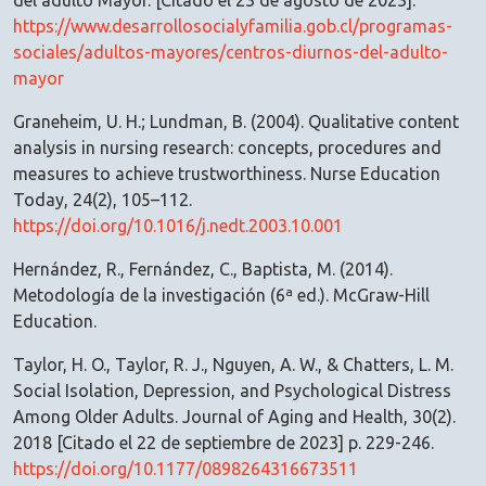
del adulto Mayor. [Citado el 23 de agosto de 2023].
https://www.desarrollosocialyfamilia.gob.cl/programas-
sociales/adultos-mayores/centros-diurnos-del-adulto-
mayor
Graneheim, U. H.; Lundman, B. (2004). Qualitative content
analysis in nursing research: concepts, procedures and
measures to achieve trustworthiness. Nurse Education
Today, 24(2), 105–112.
https://doi.org/10.1016/j.nedt.2003.10.001
Hernández, R., Fernández, C., Baptista, M. (2014).
Metodología de la investigación (6ª ed.). McGraw-Hill
Education.
Taylor, H. O., Taylor, R. J., Nguyen, A. W., & Chatters, L. M.
Social Isolation, Depression, and Psychological Distress
Among Older Adults. Journal of Aging and Health, 30(2).
2018 [Citado el 22 de septiembre de 2023] p. 229-246.
https://doi.org/10.1177/0898264316673511