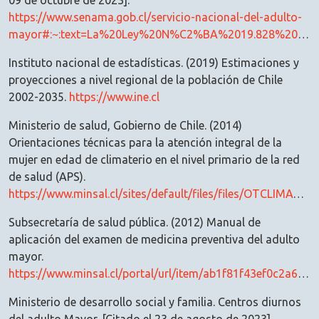
09 de octubre de 2023].
https://www.senama.gob.cl/servicio-nacional-del-adulto-
mayor#:~:text=La%20Ley%20N%C2%BA%2019.828%20que,las%20personas%20mayores%20del%20pa%C3%ADs
Instituto nacional de estadísticas. (2019) Estimaciones y
proyecciones a nivel regional de la población de Chile
2002-2035.
https://www.ine.cl
Ministerio de salud, Gobierno de Chile. (2014)
Orientaciones técnicas para la atención integral de la
mujer en edad de climaterio en el nivel primario de la red
de salud (APS).
https://www.minsal.cl/sites/default/files/files/OTCLIMATERIOinteriorValenteindd04022014.pdf
Subsecretaría de salud pública. (2012) Manual de
aplicación del examen de medicina preventiva del adulto
mayor.
https://www.minsal.cl/portal/url/item/ab1f81f43ef0c2a6e04001011e011907.pdf
Ministerio de desarrollo social y familia. Centros diurnos