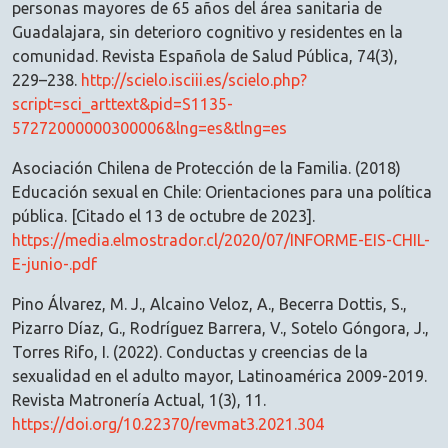
personas mayores de 65 años del área sanitaria de
Guadalajara, sin deterioro cognitivo y residentes en la
comunidad. Revista Española de Salud Pública, 74(3),
229–238.
http://scielo.isciii.es/scielo.php?
script=sci_arttext&pid=S1135-
57272000000300006&lng=es&tlng=es
Asociación Chilena de Protección de la Familia. (2018)
Educación sexual en Chile: Orientaciones para una política
pública. [Citado el 13 de octubre de 2023].
https://media.elmostrador.cl/2020/07/INFORME-EIS-CHIL-
E-junio-.pdf
Pino Álvarez, M. J., Alcaino Veloz, A., Becerra Dottis, S.,
Pizarro Díaz, G., Rodríguez Barrera, V., Sotelo Góngora, J.,
Torres Rifo, I. (2022). Conductas y creencias de la
sexualidad en el adulto mayor, Latinoamérica 2009-2019.
Revista Matronería Actual, 1(3), 11.
https://doi.org/10.22370/revmat3.2021.304