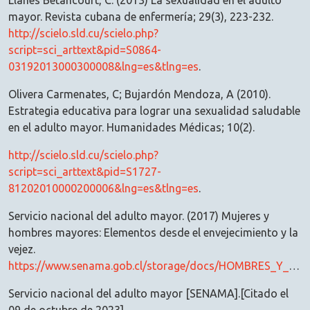
Llanes Betancourt, C. (2013) La sexualidad en el adulto
mayor. Revista cubana de enfermería; 29(3), 223-232.
http://scielo.sld.cu/scielo.php?
script=sci_arttext&pid=S0864-
03192013000300008&lng=es&tlng=es
.
Olivera Carmenates, C; Bujardón Mendoza, A (2010).
Estrategia educativa para lograr una sexualidad saludable
en el adulto mayor. Humanidades Médicas; 10(2).
http://scielo.sld.cu/scielo.php?
script=sci_arttext&pid=S1727-
81202010000200006&lng=es&tlng=es
.
Servicio nacional del adulto mayor. (2017) Mujeres y
hombres mayores: Elementos desde el envejecimiento y la
vejez.
https://www.senama.gob.cl/storage/docs/HOMBRES_Y_MUJERES_MAYORES_ELEMENTOS_DESDE_EL_ENVEJECIMIENTO.pdf
Servicio nacional del adulto mayor [SENAMA].[Citado el