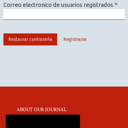
Obli
Correo electronico de usuarios registrados
*
Restaurar contraseña
Registrarse
ABOUT OUR JOURNAL