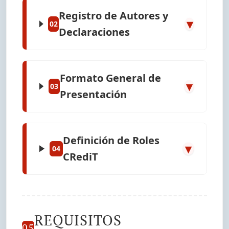
Registro de Autores y
▾
02
Declaraciones
Formato General de
▾
03
Presentación
Definición de Roles
▾
04
CRediT
REQUISITOS
05