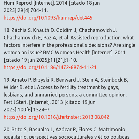
Hum Reprod [Internet]. 2014 [citado 18 jun
2025];29[4]:704–11.
https://doi.org/10.1093/humrep/det445
18. Záchia S, Knauth D, Goldim J, Chachamovich J,
Chachamovich E, Paz A, et al. Assisted reproduction: what
factors interfere in the professional’s decisions? Are single
women an issue? BMC Womens Health [Internet]. 2011
[citado 19 jun 2025];11[21]:1-10.
https://doi.org/10.1186/1472-6874-11-21
19. Amato P, Brzyski R, Benward J, Stein A, Steinbock B,
Wilder B, et al. Access to fertility treatment by gays,
lesbians, and unmarried persons: a committee opinion.
Fertil Steril [Internet]. 2013 [citado 19 jun
2025];100[6]:1524–7.
https://doi.org/10.1016/j.fertnstert.2013.08.042
20. Brito S, Basualto L, Azócar R, Flores C. Matrimonio
igualitario, perspectivas socioculturales y ético políticas