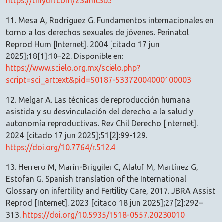
https://tinyurl.com/23amt3b5
11. Mesa A, Rodríguez G. Fundamentos internacionales en
torno a los derechos sexuales de jóvenes. Perinatol
Reprod Hum [Internet]. 2004 [citado 17 jun
2025];18[1]:10–22. Disponible en:
https://www.scielo.org.mx/scielo.php?
script=sci_arttext&pid=S0187-53372004000100003
12. Melgar A. Las técnicas de reproducción humana
asistida y su desvinculación del derecho a la salud y
autonomía reproductivas. Rev Chil Derecho [Internet].
2024 [citado 17 jun 2025];51[2]:99-129.
https://doi.org/10.7764/r.512.4
13. Herrero M, Marín-Briggiler C, Alaluf M, Martínez G,
Estofan G. Spanish translation of the International
Glossary on infertility and Fertility Care, 2017. JBRA Assist
Reprod [Internet]. 2023 [citado 18 jun 2025];27[2]:292–
313.
https://doi.org/10.5935/1518-0557.20230010