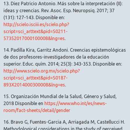
13. Diez Patricio Antonio. Más sobre la interpretación (II):
ideas y creencias. Rev. Asoc. Esp. Neuropsiq. 2017; 37
(131): 127-143. Disponible en:
http://scielo.isciii.es/scielo.php?
script=sci_arttext&pid=S0211-
57352017000100008&lng=es
.
14. Padilla Kira, Garritz Andoni. Creencias epistemológicas
de dos profesores-investigadores de la educación
superior. Educ. quím. 2014; 25(3): 343-353. Disponible en:
http://www.scielo.org.mx/scielo.php?
script=sci_arttext&pid=S0187-
893X2014000300008&lng=es
.
15. Organización Mundial de la Salud, Género y Salud,
2018 Disponible en
https://www.who.int/es/news-
room/fact-sheets/detail/gender
16. Bravo G, Fuentes-Garcia A, Arriagada M, Castellucci H.
Methodological considerations in the study of perceived