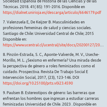
Sociedad Española de Historia de las Ciencias y de las
Técnicas. 2018. 41( 85): 191-2016. Disponible en
https://dialnet.unirioja.es/descarga/articulo/6646179.pdf
7. Valenzuela E, De Keijzer B. Masculinidades en
profesiones femeninas de salud y ciencias sociales.
Santiago de Chile: Universidad Central de Chile; 2015
Disponible en:
https://www.ucentral.cl/ucentral/site/docs/20200127/20200127170436/masculinidades_en_profesiones_femeninas_de_salud_y_ciencias_sociales.pdf
8. Pinzón-Estrada, S. C., Aponte-Valverde, M. V., Useche-
Morillo, M. L. ¿Sexismo en enfermería? Una mirada desde
la perspectiva de género a roles feminizados como el
cuidado. Prospectiva. Revista De Trabajo Social E
Intervención Social, 2017, (23), 123-146. DOI
https://doi.org/10.25100/prts.v0i23.4590
9. Paulsen B. Estereotipos de género: las barreras que
enfrentan los hombres que ingresan a estudiar carreras
feminizadas Universidad de Chile. 2023 . Disponible en