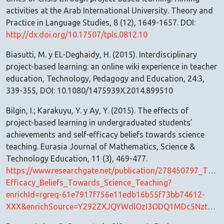
activities at the Arab International University. Theory and
Practice in Language Studies, 8 (12), 1649-1657. DOI:
http://dx.doi.org/10.17507/tpls.0812.10
Biasutti, M. y EL-Deghaidy, H. (2015). Interdisciplinary
project-based learning: an online wiki experience in teacher
education, Technology, Pedagogy and Education, 24:3,
339-355, DOI: 10.1080/1475939X.2014.899510
Bilgin, I.; Karakuyu, Y. y Ay, Y. (2015). The effects of
project-based learning in undergraduated students’
achievements and self-efficacy beliefs towards science
teaching. Eurasia Journal of Mathematics, Science &
Technology Education, 11 (3), 469-477.
https://www.researchgate.net/publication/278450797_The
Efficacy_Beliefs_Towards_Science_Teaching?
enrichId=rgreq-61e7917f756e11edb16b55f73bb74612-
XXX&enrichSource=Y292ZXJQYWdlOzI3ODQ1MDc5NztBUzoyNDEyMzcxMzk2NTI2MDlAMTQzNDUyNjgyNDg1NQ%3D%3D&el=1_x_2&_esc=publicationCoverPdf