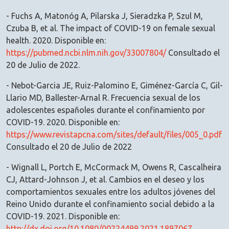
- Fuchs A, Matonóg A, Pilarska J, Sieradzka P, Szul M,
Czuba B, et al. The impact of COVID-19 on female sexual
health. 2020. Disponible en:
https://pubmed.ncbi.nlm.nih.gov/33007804/
Consultado el
20 de Julio de 2022.
- Nebot-Garcia JE, Ruiz-Palomino E, Giménez-García C, Gil-
Llario MD, Ballester-Arnal R. Frecuencia sexual de los
adolescentes españoles durante el confinamiento por
COVID-19. 2020. Disponible en:
https://www.revistapcna.com/sites/default/files/005_0.pdf
Consultado el 20 de Julio de 2022
- Wignall L, Portch E, McCormack M, Owens R, Cascalheira
CJ, Attard-Johnson J, et al. Cambios en el deseo y los
comportamientos sexuales entre los adultos jóvenes del
Reino Unido durante el confinamiento social debido a la
COVID-19. 2021. Disponible en:
http://dx.doi.org/10.1080/00224499.2021.1897067