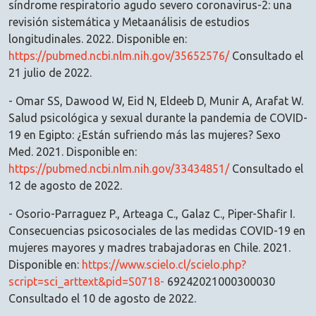
síndrome respiratorio agudo severo coronavirus-2: una
revisión sistemática y Metaanálisis de estudios
longitudinales. 2022. Disponible en:
https://pubmed.ncbi.nlm.nih.gov/35652576/
Consultado el
21 julio de 2022.
- Omar SS, Dawood W, Eid N, Eldeeb D, Munir A, Arafat W.
Salud psicológica y sexual durante la pandemia de COVID-
19 en Egipto: ¿Están sufriendo más las mujeres? Sexo
Med. 2021. Disponible en:
https://pubmed.ncbi.nlm.nih.gov/33434851/
Consultado el
12 de agosto de 2022.
- Osorio-Parraguez P., Arteaga C., Galaz C., Piper-Shafir I.
Consecuencias psicosociales de las medidas COVID-19 en
mujeres mayores y madres trabajadoras en Chile. 2021.
Disponible en:
https://www.scielo.cl/scielo.php?
script=sci_arttext&pid=S0718-
69242021000300030
Consultado el 10 de agosto de 2022.