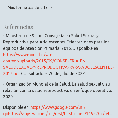
Más formatos de cita
Referencias
- Ministerio de Salud. Consejería en Salud Sexual y
Reproductiva para Adolescentes Orientaciones para los
equipos de Atención Primaria. 2016. Disponible en
https://www.minsal.cl/wp-
content/uploads/2015/09/CONSEJERIA-EN-
SALUDSEXUAL-Y-REPRODUCTIVA-PARA-ADOLESCENTES-
2016.pdf
Consultado el 20 de julio de 2022.
- Organización Mundial de la Salud. La salud sexual y su
relación con la salud reproductiva: un enfoque operativo.
2020:
Disponible en:
https://www.google.com/url?
q=https://apps.who.int/iris/rest/bitstreams/1152209/retrieve%23:~:text%3DLa%2520sexualidad%2520es%2520un%2520aspecto,la%2520intimidad%2520y%2520la%2520reproducci%25C3%25B3n&sa=D&source=docs&ust=1660266710580767&usg=AOvVaw3pyR_zSbyqenJBfjeABewY