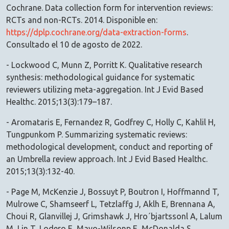
Cochrane. Data collection form for intervention reviews:
RCTs and non-RCTs. 2014. Disponible en:
https://dplp.cochrane.org/data-extraction-forms
.
Consultado el 10 de agosto de 2022.
- Lockwood C, Munn Z, Porritt K. Qualitative research
synthesis: methodological guidance for systematic
reviewers utilizing meta-aggregation. Int J Evid Based
Healthc. 2015;13(3):179–187.
- Aromataris E, Fernandez R, Godfrey C, Holly C, Kahlil H,
Tungpunkom P. Summarizing systematic reviews:
methodological development, conduct and reporting of
an Umbrella review approach. Int J Evid Based Healthc.
2015;13(3):132-40.
- Page M, McKenzie J, Bossuyt P, Boutron I, Hoffmannd T,
Mulrowe C, Shamseerf L, Tetzlaffg J, Aklh E, Brennana A,
Choui R, Glanvillej J, Grimshawk J, Hro´bjartssonl A, Lalum
M, Lin T, Lodero E, Mayo-Wilsonp E, McDonalda S,