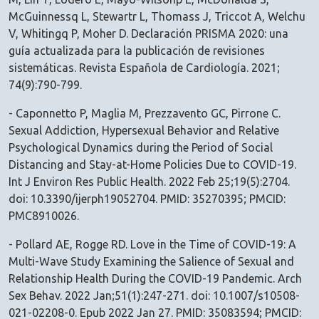
McGuinnessq L, Stewartr L, Thomass J, Triccot A, Welchu
V, Whitingq P, Moher D. Declaración PRISMA 2020: una
guía actualizada para la publicación de revisiones
sistemáticas. Revista Española de Cardiología. 2021;
74(9):790-799.
- Caponnetto P, Maglia M, Prezzavento GC, Pirrone C.
Sexual Addiction, Hypersexual Behavior and Relative
Psychological Dynamics during the Period of Social
Distancing and Stay-at-Home Policies Due to COVID-19.
Int J Environ Res Public Health. 2022 Feb 25;19(5):2704.
doi: 10.3390/ijerph19052704. PMID: 35270395; PMCID:
PMC8910026.
- Pollard AE, Rogge RD. Love in the Time of COVID-19: A
Multi-Wave Study Examining the Salience of Sexual and
Relationship Health During the COVID-19 Pandemic. Arch
Sex Behav. 2022 Jan;51(1):247-271. doi: 10.1007/s10508-
021-02208-0. Epub 2022 Jan 27. PMID: 35083594; PMCID: