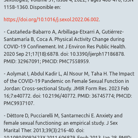
1158-1360. Disponible en:
https://doi.org/10.1016/j.sexol.2022.06.002
.
- Castañeda-Babarro A, Arbillaga-Etxarri A, Gutiérrez-
Santamaría B, Coca A. Physical Activity Change during
COVID-19 Confinement. Int J Environ Res Public Health.
2020 Sep 21;17(18):6878. doi: 10.3390/ijerph17186878.
PMID: 32967091; PMCID: PMC7558959.
- Aolymat I, Abdul Kadir L, Al Nsour M, Taha H. The Impact
of the COVID-19 Pandemic on Female Sexual Function in
Jordan: Cross-sectional Study. JMIR Form Res. 2023 Feb
16;7:e40772. doi: 10.2196/40772. PMID: 36745774; PMCID:
PMC9937107.
- Dèttore D, Pucciarelli M, Santarnecchi E. Anxiety and
female sexual functioning: an empirical study. J Sex
Marital Ther. 2013;39(3):216-40. doi:
10.1080/0092623X.2011.606879. Epub 2013 Jan 28. PMID: