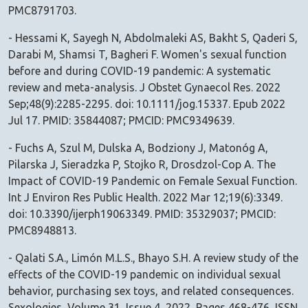
PMC8791703.
- Hessami K, Sayegh N, Abdolmaleki AS, Bakht S, Qaderi S,
Darabi M, Shamsi T, Bagheri F. Women's sexual function
before and during COVID-19 pandemic: A systematic
review and meta-analysis. J Obstet Gynaecol Res. 2022
Sep;48(9):2285-2295. doi: 10.1111/jog.15337. Epub 2022
Jul 17. PMID: 35844087; PMCID: PMC9349639.
- Fuchs A, Szul M, Dulska A, Bodziony J, Matonóg A,
Pilarska J, Sieradzka P, Stojko R, Drosdzol-Cop A. The
Impact of COVID-19 Pandemic on Female Sexual Function.
Int J Environ Res Public Health. 2022 Mar 12;19(6):3349.
doi: 10.3390/ijerph19063349. PMID: 35329037; PMCID:
PMC8948813.
- Qalati S.A., Limón M.L.S., Bhayo S.H. A review study of the
effects of the COVID-19 pandemic on individual sexual
behavior, purchasing sex toys, and related consequences.
Sexologies, Volume 31, Issue 4, 2022, Pages 468-476, ISSN