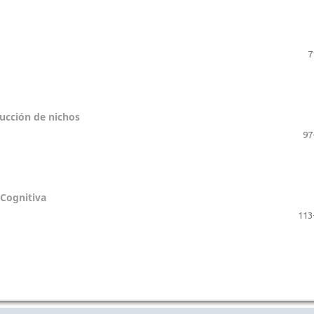
7
rucción de nichos
97
 Cognitiva
113