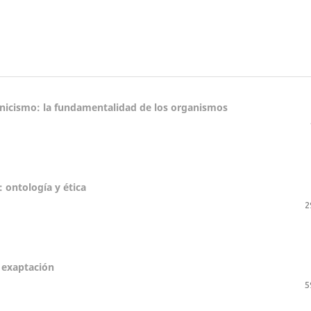
anicismo: la fundamentalidad de los organismos
a: ontología y ética
2
 exaptación
5