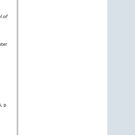
l of
uter
s
, p.