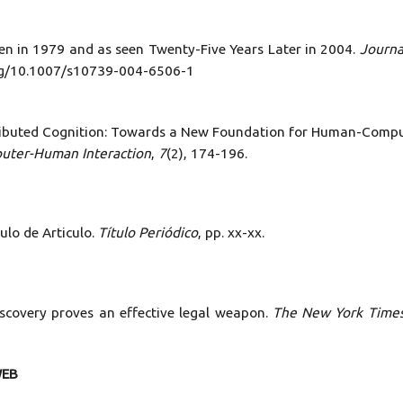
een in 1979 and as seen Twenty-Five Years Later in 2004.
Journa
.org/10.1007/s10739-004-6506-1
. Distributed Cognition: Towards a New Foundation for Human-Comp
uter-Human Interaction
,
7
(2), 174-196.
tulo de Articulo.
Título Periódico
, pp. xx-xx.
iscovery proves an effective legal weapon.
The New York Time
WEB