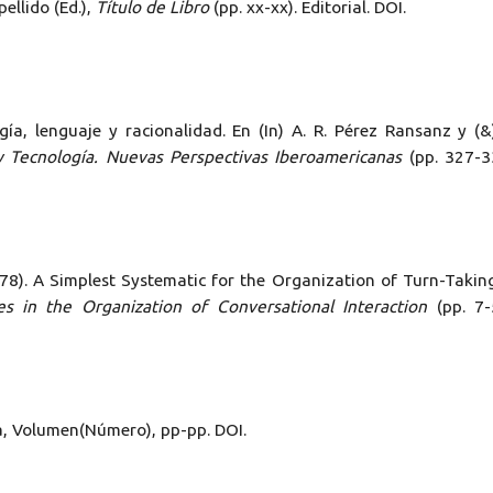
pellido (Ed.),
Título de Libro
(pp. xx-xx). Editorial. DOI.
ía, lenguaje y racionalidad. En (In) A. R. Pérez Ransanz y (&
y Tecnología. Nuevas Perspectivas Iberoamericanas
(pp. 327-3
(1978). A Simplest Systematic for the Organization of Turn-Takin
es in the Organization of Conversational Interaction
(pp. 7-
ta, Volumen(Número), pp-pp. DOI.