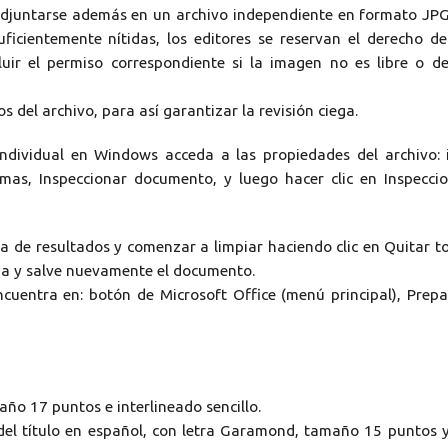
 adjuntarse además en un archivo independiente en formato JP
uficientemente nítidas, los editores se reservan el derecho d
ncluir el permiso correspondiente si la imagen no es libre o d
 del archivo, para así garantizar la revisión ciega.
ndividual en Windows acceda a las propiedades del archivo: 
mas, Inspeccionar documento, y luego hacer clic en Inspecci
ista de resultados y comenzar a limpiar haciendo clic en Quitar t
ana y salve nuevamente el documento.
cuentra en: botón de Microsoft Office (menú principal), Prepa
ño 17 puntos e interlineado sencillo.
del título en español, con letra Garamond, tamaño 15 puntos 