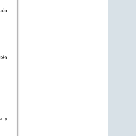
ción
stén
na y