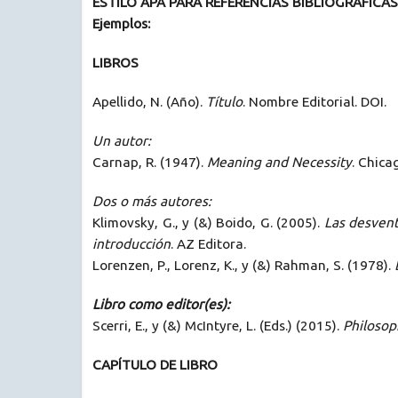
ESTILO APA PARA REFERENCIAS BIBLIOGRÁFICAS
Ejemplos:
LIBROS
Apellido, N. (Año).
Título
. Nombre Editorial. DOI.
Un autor:
Carnap, R. (1947).
Meaning and Necessity
. Chica
Dos o más autores:
Klimovsky, G., y (&) Boido, G. (2005).
Las desvent
introducción
. AZ Editora.
Lorenzen, P., Lorenz, K., y (&) Rahman, S. (1978).
Libro como editor(es):
Scerri, E., y (&) McIntyre, L. (Eds.) (2015).
Philosop
CAPÍTULO DE LIBRO