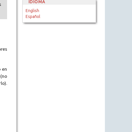
IDIOMA
s
English
Español
ores
o en
 (no
lo).