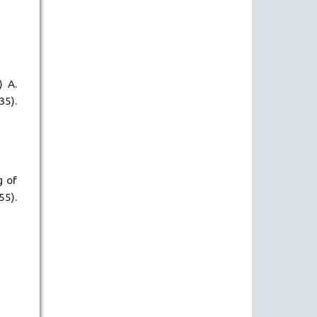
) A.
35).
g of
55).