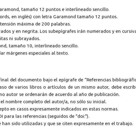
 Garamond, tamaño 12 puntos e interlineado sencillo.
ords, en inglés) con letra Garamond tamaño 12 puntos.
extensión máxima de 200 palabras.
rados y en negrita. Los subepígrafes irán numerados y en cursiva
ritas ni subrayados.
nd, tamaño 10, interlineado sencillo.
ar márgenes especiales al texto.
 final del documento bajo el epígrafe de “Referencias bibliográfi
aso de varios libros o artículos de un mismo autor, debe escrib
smo autor se ordenarán de acuerdo al año de publicación.
l nombre completo del autor/a, no sólo su inicial.
cepto en casos expresamente indicados en estas normas.
I para las referencias (seguidos de "doi:").
e han sido utilizadas y que se citen expresamente en el trabajo.