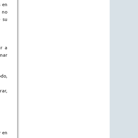
G en
e no
e su
ir a
onar
odo,
rar,
y en