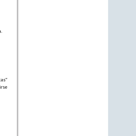
.
cas”
irse