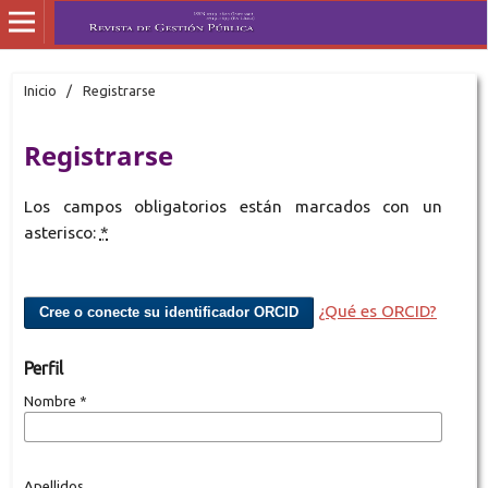
Inicio
/
Registrarse
Registrarse
Los campos obligatorios están marcados con un
asterisco:
*
¿Qué es ORCID?
Cree o conecte su identificador ORCID
Perfil
Nombre
*
Apellidos