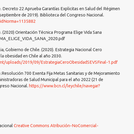
e. Decreto 22 Aprueba Garantías Explicitas en Salud del Régimen
 septiembre de 2019). Biblioteca del Congreso Nacional.
r?idNorma=1135882
e. (2020) Orientación Técnica Programa Elige Vida Sana
A_ELIGE_VIDA_SANA_2020.pdf
lia, Gobierno de Chile. (2020). Estrategia Nacional Cero
la obesidad en Chile al año 2030.
tent/uploads/2019/09/EstrategiaCeroObesidadSEVSFinal-1.pdf
e.Resolución 700 Exenta Fija Metas Sanitarias y de Mejoramiento
inistradoras de Salud Municipal para el año 2022 (21 de
greso Nacional.
https://www.bcn.cl/leychile/navegar?
nacional
Creative Commons Atribución-NoComercial-