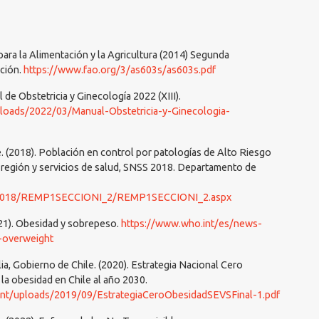
ara la Alimentación y la Agricultura (2014) Segunda
ición.
https://www.fao.org/3/as603s/as603s.pdf
l de Obstetricia y Ginecología 2022 (XIII).
ploads/2022/03/Manual-Obstetricia-y-Ginecologia-
e. (2018). Población en control por patologías de Alto Riesgo
r región y servicios de salud, SNSS 2018. Departamento de
EM/2018/REMP1SECCIONI_2/REMP1SECCIONI_2.aspx
021). Obesidad y sobrepeso.
https://www.who.int/es/news-
d-overweight
lia, Gobierno de Chile. (2020). Estrategia Nacional Cero
la obesidad en Chile al año 2030.
tent/uploads/2019/09/EstrategiaCeroObesidadSEVSFinal-1.pdf