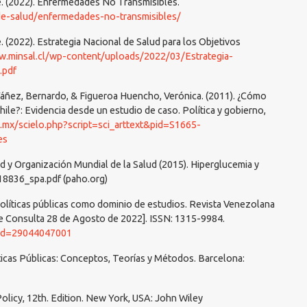
e. (2022). Enfermedades No Transmisibles.
-de-salud/enfermedades-no-transmisibles/
. (2022). Estrategia Nacional de Salud para los Objetivos
w.minsal.cl/wp-content/uploads/2022/03/Estrategia-
.pdf
 Yáñez, Bernardo, & Figueroa Huencho, Verónica. (2011). ¿Cómo
Chile?: Evidencia desde un estudio de caso. Política y gobierno,
.mx/scielo.php?script=sci_arttext&pid=S1665-
es
 y Organización Mundial de la Salud (2015). Hiperglucemia y
18836_spa.pdf (paho.org)
 Políticas públicas como dominio de estudios. Revista Venezolana
de Consulta 28 de Agosto de 2022]. ISSN: 1315-9984.
a?id=29044047001
líticas Públicas: Conceptos, Teorías y Métodos. Barcelona:
Policy, 12th. Edition. New York, USA: John Wiley