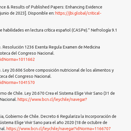
ance & Results of Published Papers: Enhancing Evidence
e junio de 2023]. Disponible en:
https://jbi.global/critical-
 habilidades en lectura crítica español (CASPe)." Nefrología 9.1
le. Resolución 1236 Exenta Regula Examen de Medicina
ioteca del Congreso Nacional.
r?idNorma=1011662
e. Ley 20.606 Sobre composición nutricional de los alimentos y
ioteca del Congreso Nacional.
r?idNorma=1041570
rno de Chile. Ley 20.670 Crea el Sistema Elige Vivir Sano (31 de
 Nacional.
https://www.bcn.cl/leychile/navegar?
lia, Gobierno de Chile. Decreto 6 Regulariza la Incorporación de
Sistema Elige Vivir Sano para el año 2020 (18 de octubre de
nal.
https://www.bcn.cl/leychile/navegar?idNorma=1166707