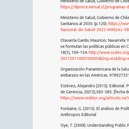
Ministerio de Salud, Gobierno de Chil
https://diprece.minsal.cl/programas
Ministerio de Salud, Gobierno de Chile
Sanitarios al 2030. (p.120).
https://ww
Nacional-de-Salud-2022-MINSAL-V8
Olavarría Gambi, Mauricio, Navarrete
se formulan las políticas públicas en 
18(1), 109-154.
http://www.scielo.org
20372011000100004&lng=es&tlng=
Organización Panamericana de la Salud
embarazo en las Américas. 97892753
Estévez, Alejandro (2015). Editorial.
de Gerencia, 20(72),583-585. [fecha 
https://www.redalyc.org/articulo.o
Fontaine, G. (2015). El análisis de Po
Anthropos Editorial
Dye, T. (2008). Understanding Public 