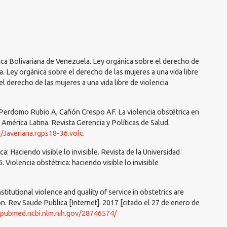
lica Bolivariana de Venezuela. Ley orgánica sobre el derecho de
ia. Ley orgánica sobre el derecho de las mujeres a una vida libre
l derecho de las mujeres a una vida libre de violencia
 Perdomo Rubio A, Cañón Crespo AF. La violencia obstétrica en
en América Latina. Revista Gerencia y Políticas de Salud.
4/Javeriana.rgps18-36.volc
.
ca: Haciendo visible lo invisible. Revista de la Universidad
 Violencia obstétrica: haciendo visible lo invisible
titutional violence and quality of service in obstetrics are
. Rev Saude Publica [Internet]. 2017 [citado el 27 de enero de
/pubmed.ncbi.nlm.nih.gov/28746574/