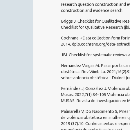
research question construction and e
construction and evidence search
Briggs J. Checklist for Qualitative Re
Checklist for Qualitative Research (jbi
Cochrane. «Data collection form for 
2014, dplp.cochrane.org/data-extract
JBI. Checklist for systematic reviews
Hernández Vargas M. Pasar por la carn
obstétrica. Rev Wímb Lu. 2021;16(2):93
sobre violencia obstétrica - Dialnet (un
Fernández J, González J. Violencia ob
Musas. 2022;7(1):84–105 Violencia obs
MUSAS. Revista de Investigación en Mu
Palmarella V, Do Nascimento S, Pires
de violência obstétrica em mulheres q
2019 (37):10. Conhecimentos e experi
experiência do parto (scielo.sa.cr)