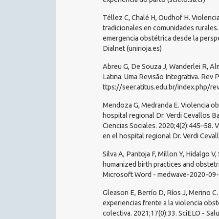
Téllez C, Chalé H, Oudhof H. Violencia
tradicionales en comunidades rurales
emergencia obstétrica desde la perspe
Dialnet (unirioja.es)
Abreu G, De Souza J, Wanderlei R, Alm
Latina: Uma Revisão Integrativa. Rev 
ttps://seer.atitus.edu.br/index.php/r
Mendoza G, Medranda E. Violencia obst
hospital regional Dr. Verdi Cevallos B
Ciencias Sociales. 2020;4(2):445–58. V
en el hospital regional Dr. Verdi Ceva
Silva A, Pantoja F, Millon Y, Hidalgo V
humanized birth practices and obstetr
Microsoft Word - medwave-2020-09
Gleason E, Berrío D, Ríos J, Merino C.
experiencias frente a la violencia obst
colectiva. 2021;17(0):33. SciELO - Sal