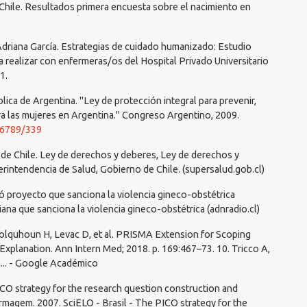
Chile. Resultados primera encuesta sobre el nacimiento en
Adriana García. Estrategias de cuidado humanizado: Estudio
l a realizar con enfermeras/os del Hospital Privado Universitario
1.
ca de Argentina. "Ley de protección integral para prevenir,
tra las mujeres en Argentina." Congreso Argentino, 2009.
456789/339
 de Chile. Ley de derechos y deberes, Ley de derechos y
rintendencia de Salud, Gobierno de Chile. (supersalud.gob.cl)
ó proyecto que sanciona la violencia gineco-obstétrica
a que sanciona la violencia gineco-obstétrica (adnradio.cl)
, Colquhoun H, Levac D, et al. PRISMA Extension for Scoping
xplanation. Ann Intern Med; 2018. p. 169:467–73. 10. Tricco A,
n... - Google Académico
CO strategy for the research question construction and
magem. 2007. SciELO - Brasil - The PICO strategy for the