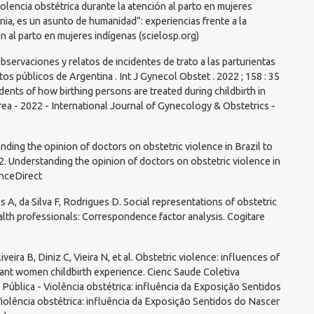
iolencia obstétrica durante la atención al parto en mujeres
nia, es un asunto de humanidad”: experiencias frente a la
ón al parto en mujeres indígenas (scielosp.org)
Observaciones y relatos de incidentes de trato a las parturientas
os públicos de Argentina . Int J Gynecol Obstet . 2022 ; 158 : 35
idents of how birthing persons are treated during childbirth in
orrea - 2022 - International Journal of Gynecology & Obstetrics -
ding the opinion of doctors on obstetric violence in Brazil to
. Understanding the opinion of doctors on obstetric violence in
enceDirect
s A, da Silva F, Rodrigues D. Social representations of obstetric
lth professionals: Correspondence factor analysis. Cogitare
eira B, Diniz C, Vieira N, et al. Obstetric violence: influences of
gnant women childbirth experience. Cienc Saude Coletiva
Pública - Violência obstétrica: influência da Exposição Sentidos
iolência obstétrica: influência da Exposição Sentidos do Nascer