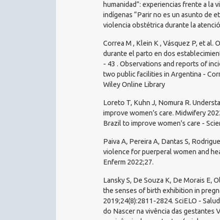
humanidad”: experiencias frente a la v
indígenas “Parir no es un asunto de et
violencia obstétrica durante la atenci
Correa M , Klein K , Vásquez P, et al. 
durante el parto en dos establecimient
- 43 . Observations and reports of inc
two public facilities in Argentina - C
Wiley Online Library
Loreto T, Kuhn J, Nomura R. Understan
improve women’s care. Midwifery 2022
Brazil to improve women's care - Sci
Paiva A, Pereira A, Dantas S, Rodrigue
violence for puerperal women and hea
Enferm 2022;27.
Lansky S, De Souza K, De Morais E, Oliv
the senses of birth exhibition in pre
2019;24(8):2811-2824. SciELO - Salud 
do Nascer na vivência das gestantes V