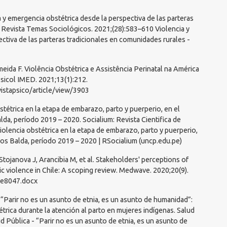
 y emergencia obstétrica desde la perspectiva de las parteras
. Revista Temas Sociológicos. 2021;(28):583–610 Violencia y
ctiva de las parteras tradicionales en comunidades rurales -
eida F. Violência Obstétrica e Assistência Perinatal na América
Psicol IMED. 2021;13(1):212.
evistapsico/article/view/3903
étrica en la etapa de embarazo, parto y puerperio, en el
alda, período 2019 – 2020. Socialium: Revista Cientifica de
iolencia obstétrica en la etapa de embarazo, parto y puerperio,
llos Balda, período 2019 – 2020 | RSocialium (uncp.edu.pe)
, Stojanova J, Arancibia M, et al. Stakeholders' perceptions of
ic violence in Chile: A scoping review. Medwave. 2020;20(9).
-e8047.docx
 “Parir no es un asunto de etnia, es un asunto de humanidad”:
étrica durante la atención al parto en mujeres indígenas. Salud
ud Pública - “Parir no es un asunto de etnia, es un asunto de