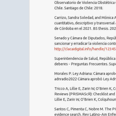
Observatorio de Violencia Obstétrica 
Chile. Santiago de Chile: 2018.
Carrizo, Sandra Soledad, and Mónica 
cuantitativo, descriptivo y transversa
de Córdoba en el 2021. BS thesis. 202
Senado y Cámara de Diputados, Repúbli
sancionar y erradicar la violencia con
http://clacaidigital.info/handle/123
Superintendencia de Salud, República
deberes - Preguntas Frecuentes. Supe
Morales P. Ley Adriana: Cámara aprob
adnradio2022 Cámara aprobó Ley Adrian
Tricco A, Lillie E, Zarin W, O'Brien K
Reviews (PRISMAScR): Checklist and E
Lillie E, Zarin W, O'Brien K, Colquhou
Santos C, Pimenta C, Nobre M. The PI
evidence search. Rev Latino-Am Enfer