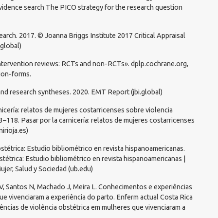
vidence search The PICO strategy for the research question
search. 2017. © Joanna Briggs Institute 2017 Critical Appraisal
.global)
intervention reviews: RCTs and non-RCTs». dplp.cochrane.org,
ion-forms.
 and research syntheses. 2020. EMT Report (jbi.global)
icería: relatos de mujeres costarricenses sobre violencia
–118. Pasar por la carnicería: relatos de mujeres costarricenses
irioja.es)
stétrica: Estudio bibliométrico en revista hispanoamericanas.
tétrica: Estudio bibliométrico en revista hispanoamericanas |
jer, Salud y Sociedad (ub.edu)
 V, Santos N, Machado J, Meira L. Conhecimentos e experiências
ue vivenciaram a experiência do parto. Enferm actual Costa Rica
ências de violência obstétrica em mulheres que vivenciaram a