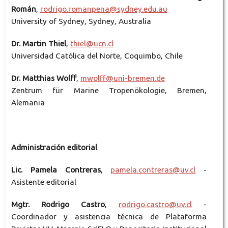
Román
,
rodrigo.romanpena@sydney.edu.au
University of Sydney, Sydney, Australia
Dr. Martin Thiel
,
thiel@ucn.cl
Universidad Católica del Norte, Coquimbo, Chile
Dr. Matthias Wolff
,
mwolff@uni-bremen.de
Zentrum für Marine Tropenökologie, Bremen,
Alemania
Administración editorial
Lic. Pamela Contreras
,
pamela.contreras@uv.cl
-
Asistente editorial
Mgtr. Rodrigo Castro
,
rodrigo.castro@uv.cl
-
Coordinador y asistencia técnica de Plataforma