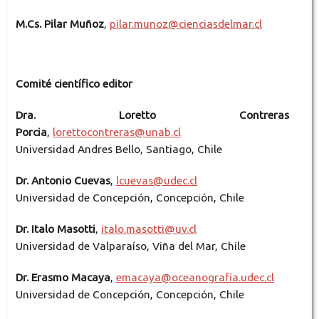
M.Cs. Pilar Muñoz
,
pilar.munoz@cienciasdelmar.cl
Comité científico editor
Dra. Loretto Contreras
Porcia
,
lorettocontreras@unab.cl
Universidad Andres Bello, Santiago, Chile
Dr. Antonio Cuevas
,
lcuevas@udec.cl
Universidad de Concepción, Concepción, Chile
Dr. Italo Masotti
,
italo.masotti@uv.cl
Universidad de Valparaíso, Viña del Mar, Chile
Dr. Erasmo Macaya
,
emacaya@oceanografia.udec.cl
Universidad de Concepción, Concepción, Chile