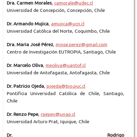
Dra. Carmen Morales
,
camorale@udec.cl
Universidad de Concepción, Concepción, Chile
Dr. Armando Mujica
,
amujica@ucn.cl
Universidad Católica del Norte, Coquimbo, Chile
Dra. Maria José Pérez
,
mjose.perez@gmail.com
Centro de Investigación EUTROPIA, Santiago, Chile
Dr. Marcelo Oliva
,
meoliva@uantof.cl
Universidad de Antofagasta, Antofagasta, Chile
Dr. Patricio Ojeda
,
pojeda@bio.puc.cl
Pontificia Universidad Católica de Chile, Santiago,
Chile
Dr. Renzo Pepe
,
rpepev@unap.cl
Universidad Arturo Prat, Iquique, Chile
Dr. Rodrigo