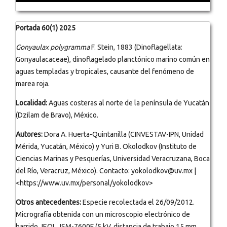
Portada 60(1) 2025
Gonyaulax polygramma
F. Stein, 1883 (Dinoflagellata:
Gonyaulacaceae), dinoflagelado planctónico marino común en
aguas templadas y tropicales, causante del fenómeno de
marea roja.
Localidad:
Aguas costeras al norte de la península de Yucatán
(Dzilam de Bravo), México.
Autores:
Dora A. Huerta-Quintanilla (CINVESTAV-IPN, Unidad
Mérida, Yucatán, México) y Yuri B. Okolodkov (Instituto de
Ciencias Marinas y Pesquerías, Universidad Veracruzana, Boca
del Río, Veracruz, México). Contacto: yokolodkov@uv.mx |
<https://www.uv.mx/personal/yokolodkov>
Otros antecedentes:
Especie recolectada el 26/09/2012.
Micrografía obtenida con un microscopio electrónico de
barrido JEOL JSM-7600F (5 kV, distancia de trabajo 15 mm,