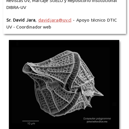
Revistas UV, Marcaje SciELO y Repositorio Institucional
DIBRA-UV
Sr. David Jara
,
david.jara@uv.cl
- Apoyo técnico DTIC
UV - Coordinador web