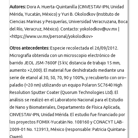
Autores:
Dora A. Huerta-Quintanilla (CINVESTAV-IPN, Unidad
Mérida, Yucatán, México) y Yuri B. Okolodkov (Instituto de
Ciencias Marinas y Pesquerías, Universidad Veracruzana, Boca
del Río, Veracruz, México). Contacto: yokolodkov@uv.mx |
<https://www.uv.mx/personal/yokolodkov>
Otros antecedentes:
Especie recolectada el 26/09/2012.
Micrografía obtenida con un microscopio electrónico de
barrido JEOL JSM-7600F (5 kV, distancia de trabajo 15 mm,
aumento ×2,000). El material fue deshidratado mediante una
serie de etanol al 30, 50, 70, 90 y 100%, y recubierto con oro–
paladio (≈20 nm) utilizando un equipo Polaron SC7640 High
Resolution Sputter Coater (Quorum Technologies Ltd). El
análisis se realizó en el Laboratorio Nacional para el Estudio
de Nano y Biomateriales, Departamento de Física Aplicada,
CINVESTAV-IPN, Unidad Mérida. El estudio fue financiado por
los proyectos FOMIX-Yucatán No. 108160 y CONACYT LAB-
2009-01 No. 123913, México (responsable: Patricia Quintana-
Owen).