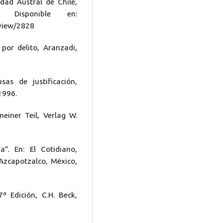
idad Austral de Chile,
 Disponible en:
/view/2828
or delito, Aranzadi,
s de justificación,
1996.
meiner Teil, Verlag W.
”. En: El Cotidiano,
zcapotzalco, México,
7ª Edición, C.H. Beck,