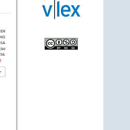
 EN
CHO
NSA
ias
6.
9