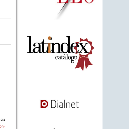
cia
ón-