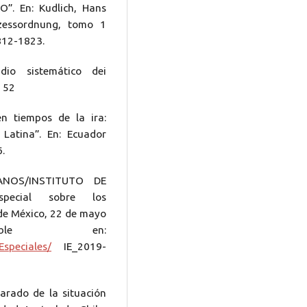
”. En: Kudlich, Hans
zessordnung, tomo 1
812-1823.
dio sistemático dei
 52
n tiempos de la ira:
Latina”. En: Ecuador
.
NOS/INSTITUTO DE
special sobre los
 de México, 22 de mayo
ible en:
Especiales/
IE_2019-
rado de la situación