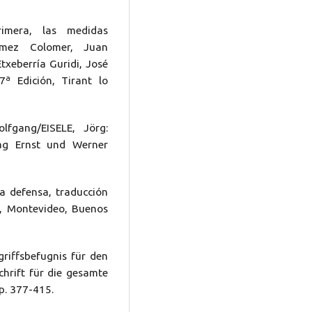
rimera, las medidas
ómez Colomer, Juan
Etxeberría Guridi, José
27ª Edición, Tirant lo
fgang/EISELE, Jörg:
rlag Ernst und Werner
ma defensa, traducción
F, Montevideo, Buenos
griffsbefugnis für den
chrift für die gesamte
p. 377-415.