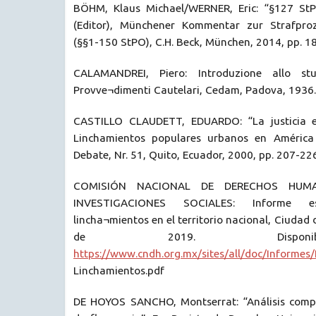
BÖHM, Klaus Michael/WERNER, Eric: “§127 StPO
(Editor), Münchener Kommentar zur Strafpro
(§§1-150 StPO), C.H. Beck, München, 2014, pp. 1
CALAMANDREI, Piero: Introduzione allo stu
Provve¬dimenti Cautelari, Cedam, Padova, 1936.
CASTILLO CLAUDETT, EDUARDO: “La justicia e
Linchamientos populares urbanos en América 
Debate, Nr. 51, Quito, Ecuador, 2000, pp. 207-226
COMISIÓN NACIONAL DE DERECHOS HUMA
INVESTIGACIONES SOCIALES: Informe e
lincha¬mientos en el territorio nacional, Ciudad
de 2019. Dispon
https://www.cndh.org.mx/sites/all/doc/Informes/
Linchamientos.pdf
DE HOYOS SANCHO, Montserrat: “Análisis compa