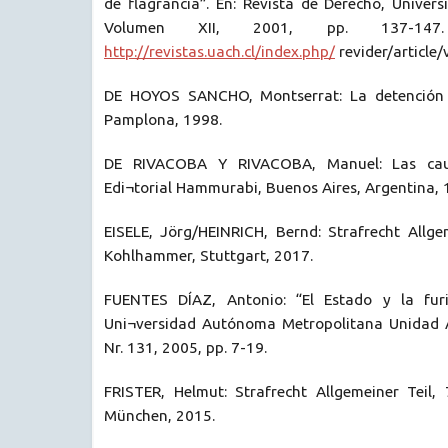
de flagrancia”. En: Revista de Derecho, Univers
Volumen XII, 2001, pp. 137-147.
http://revistas.uach.cl/index.php/
revider/article
DE HOYOS SANCHO, Montserrat: La detención p
Pamplona, 1998.
DE RIVACOBA Y RIVACOBA, Manuel: Las causa
Edi¬torial Hammurabi, Buenos Aires, Argentina, 
EISELE, Jörg/HEINRICH, Bernd: Strafrecht Allge
Kohlhammer, Stuttgart, 2017.
FUENTES DÍAZ, Antonio: “El Estado y la furia
Uni¬versidad Autónoma Metropolitana Unidad A
Nr. 131, 2005, pp. 7-19.
FRISTER, Helmut: Strafrecht Allgemeiner Teil, 
München, 2015.