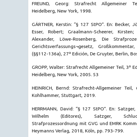
FREUND, Georg: Strafrecht Allgemeiner Teil
Heidelberg, New York, 1998.
GÄRTNER, Kerstin: “§ 127 StPO”. En: Becker, Jö
Esser, Robert; Graalmann-Scheerer, Kirsten; 
Alexander, Löwe-Rosenberg, Die Strafpro
Gerichtsverfassungs¬gesetz, Großkomment
(§§112-136a), 27ª Edición, De Gruyter, Berlin, Bo
GROPP, Walter: Strafrecht Allgemeiner Teil, 3ª Edi
Heidelberg, New York, 2005. 53
HEINRICH, Bernd: Strafrecht-Allgemeiner Teil, 
Kohlhammer, Stuttgart, 2019.
HERRMANN, David: “§ 127 StPO”. En: Satzger, 
Wilhelm (Editores), Satzger, Schluc
Strafprozessordnung mit GVG und EMRK Komment
Heymanns Verlag, 2018, Köln, pp. 793-799.