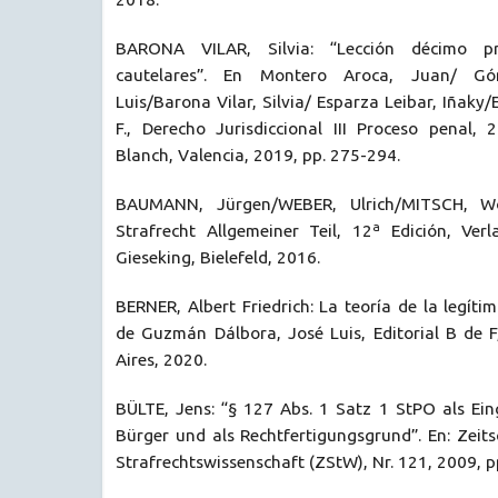
BARONA VILAR, Silvia: “Lección décimo p
cautelares”. En Montero Aroca, Juan/ G
Luis/Barona Vilar, Silvia/ Esparza Leibar, Iñaky/
F., Derecho Jurisdiccional III Proceso penal, 
Blanch, Valencia, 2019, pp. 275-294.
BAUMANN, Jürgen/WEBER, Ulrich/MITSCH, Wol
Strafrecht Allgemeiner Teil, 12ª Edición, Ve
Gieseking, Bielefeld, 2016.
BERNER, Albert Friedrich: La teoría de la legíti
de Guzmán Dálbora, José Luis, Editorial B de 
Aires, 2020.
BÜLTE, Jens: “§ 127 Abs. 1 Satz 1 StPO als Ein
Bürger und als Rechtfertigungsgrund”. En: Zeits
Strafrechtswissenschaft (ZStW), Nr. 121, 2009, p