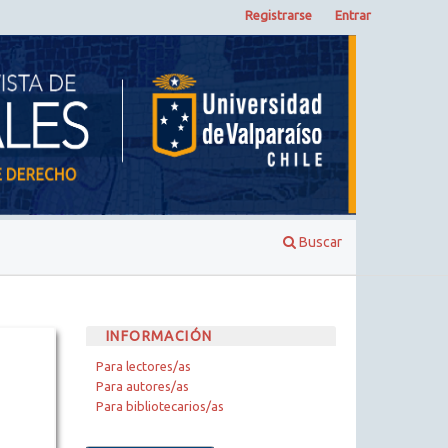
Registrarse
Entrar
Buscar
INFORMACIÓN
Para lectores/as
Para autores/as
Para bibliotecarios/as