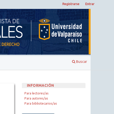
Registrarse
Entrar
Buscar
INFORMACIÓN
Para lectores/as
Para autores/as
Para bibliotecarios/as