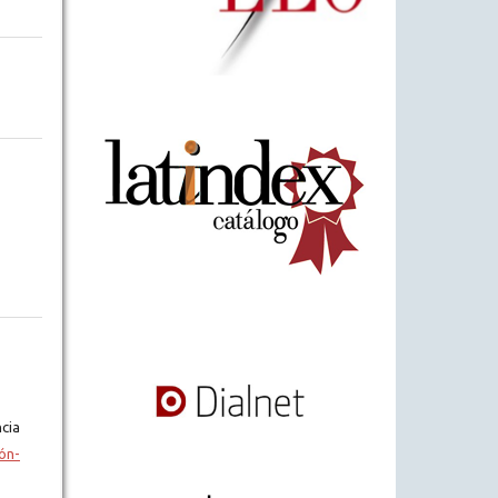
cia
ón-