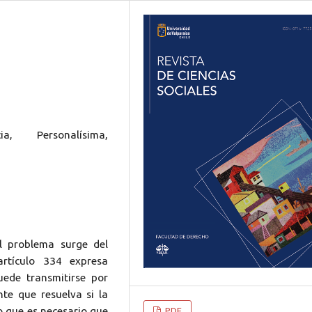
ia, Personalísima,
El problema surge del
rtículo 334 expresa
ede transmitirse por
te que resuelva si la
lo que es necesario que
PDF