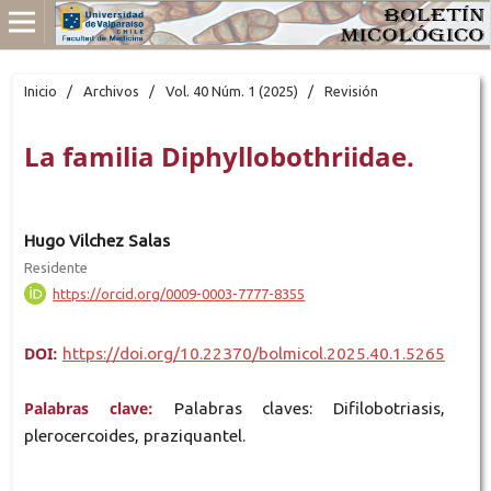
Inicio
/
Archivos
/
Vol. 40 Núm. 1 (2025)
/
Revisión
La familia Diphyllobothriidae.
Hugo Vilchez Salas
Residente
https://orcid.org/0009-0003-7777-8355
DOI:
https://doi.org/10.22370/bolmicol.2025.40.1.5265
Palabras clave:
Palabras claves: Difilobotriasis,
plerocercoides, praziquantel.