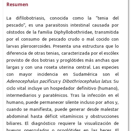
Resumen
La difilobotriasis, conocida como la “tenia del
pescado”, es una parasitosis intestinal causada por
céstodos de la familia Diphyllobothriidae, transmitida
por el consumo de pescado crudo o mal cocido con
larvas plerocercoides. Presenta una estructura que lo
diferencia de otras tenias, caracterizada por el escólex
provisto de dos botrias y proglótides más anchas que
largas y con una roseta uterina central. Las especies
con mayor incidencia en Sudamérica son el
Adenocephalus pacificus
y
Dibothriocephalus latus
. Su
ciclo vital incluye un hospedador definitivo (humano),
intermediarios y paraténicos. Tras la infección en el
humano, puede permanecer silente incluso por años y,
cuando se manifiesta, puede generar desde malestar
abdominal hasta déficit vitamínicos y obstrucciones
biliares. El diagnóstico requiere la visualización de
huevos operculados o proglótides en las heces. El