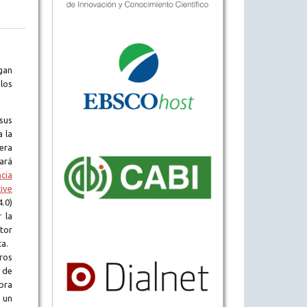
gan
los
sus
a la
era
tará
ncia
ive
.0)
 la
tor
ta.
ros
 de
obra
 un