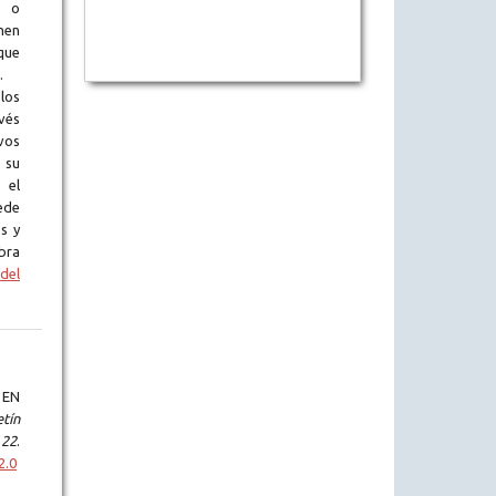
l o
en
que
.
los
vés
vos
 su
 el
ede
s y
bra
del
 EN
tín
,
22
.
2.0