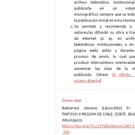
archivo telemático instituciona
publicarla en un volum
monográfico) siempre que se indi
la publicación inicial en esta revista
Se permite y recomienda a 
autores/as difundir su obra a tra
de Internet (p. ej.: en archi
telemáticos institucionales o en
página web) antes y durante
proceso de envío, lo cual pu
producir intercambios interesante
aumentar las citas de la o
publicada. (Véase
El efecto 
acceso abierto
).
Cómo citar
Battarrea stevenii (Liboschitz) Fr.
PAPOSO II REGION DE CHILE. (2007).
Bole
Micológico
https://doi.org/10.22370/bolmicol.2007.2
.130