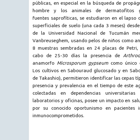
públicas, en especial en la búsqueda de propágu
hombre y los animales de dermatofitos g
fuentes saprofíticas, se estudiaron en el lapso
superficiales de suelo (una cada 3 meses) desde 
de la Universidad Nacional de Tucumán med
Vanbreuseghem, usando pelos de niños como anz
8 muestras sembradas en 24 placas de Petri, 
cabo de 25-30 días la presencia de
Arthro
anamorfo
Microsporum gypseum
como único d
Los cultivos en Sabouraud glucosado y en Sab
de Takashio), permitieron identificar las cepas t
presencia y prevalencia en el tiempo de este a
colectadas en dependencias universitarias
laboratorios y oficinas, posee un impacto en sal
por su conocido oportunismo en pacientes 
inmunocomprometidos.