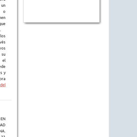
 un
l o
en
que
.
los
vés
vos
 su
 el
ede
s y
bra
del
 EN
DAD
NA.