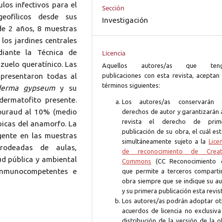
los infectivos para el
Sección
eofílicos desde sus
Investigación
 de 2 años, 8 muestras
los jardines centrales
iante la Técnica de
Licencia
uelo queratínico. Las
Aquellos autores/as que ten
presentaron todas al
publicaciones con esta revista, aceptan 
términos siguientes:
derma gypseum
y su
ermatofito presente.
Los autores/as conservarán 
ouraud al 10% (medio
derechos de autor y garantizarán 
revista el derecho de prim
ípicas del anamorfo. La
publicación de su obra, el cuál es
gente en las muestras
simultáneamente sujeto a la
Lice
 rodeadas de aulas,
de reconocimiento de Creat
ud pública y ambiental
Commons
(CC Reconocimiento 4
inmunocompetentes e
que permite a terceros compartir
obra siempre que se indique su au
y su primera publicación esta revis
Los autores/as podrán adoptar ot
acuerdos de licencia no exclusiva
distribución de la versión de la 