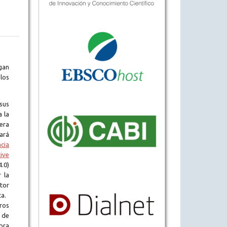
gan
los
sus
a la
era
tará
ncia
ive
.0)
 la
tor
ta.
ros
 de
obra