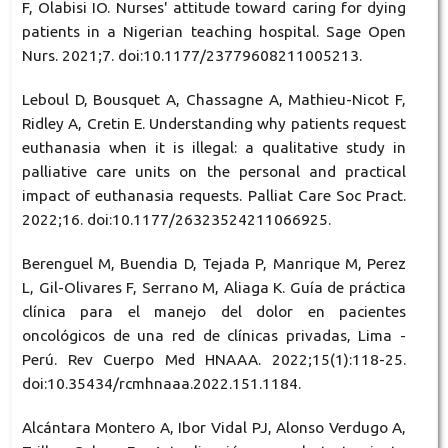
F, Olabisi IO. Nurses' attitude toward caring for dying
patients in a Nigerian teaching hospital. Sage Open
Nurs. 2021;7. doi:10.1177/23779608211005213.
Leboul D, Bousquet A, Chassagne A, Mathieu-Nicot F,
Ridley A, Cretin E. Understanding why patients request
euthanasia when it is illegal: a qualitative study in
palliative care units on the personal and practical
impact of euthanasia requests. Palliat Care Soc Pract.
2022;16. doi:10.1177/26323524211066925.
Berenguel M, Buendia D, Tejada P, Manrique M, Perez
L, Gil-Olivares F, Serrano M, Aliaga K. Guía de práctica
clínica para el manejo del dolor en pacientes
oncológicos de una red de clínicas privadas, Lima -
Perú. Rev Cuerpo Med HNAAA. 2022;15(1):118-25.
doi:10.35434/rcmhnaaa.2022.151.1184.
Alcántara Montero A, Ibor Vidal PJ, Alonso Verdugo A,