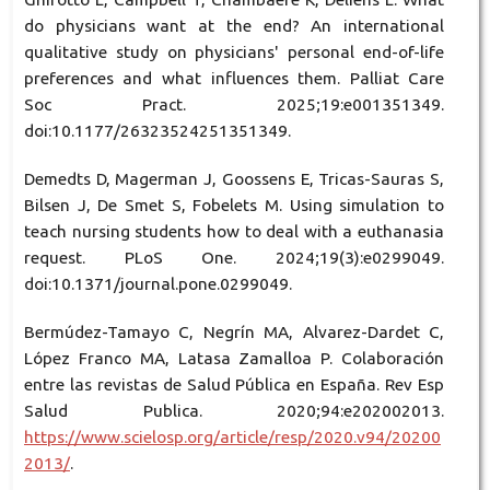
do physicians want at the end? An international
qualitative study on physicians' personal end-of-life
preferences and what influences them. Palliat Care
Soc Pract. 2025;19:e001351349.
doi:10.1177/26323524251351349.
Demedts D, Magerman J, Goossens E, Tricas-Sauras S,
Bilsen J, De Smet S, Fobelets M. Using simulation to
teach nursing students how to deal with a euthanasia
request. PLoS One. 2024;19(3):e0299049.
doi:10.1371/journal.pone.0299049.
Bermúdez-Tamayo C, Negrín MA, Alvarez-Dardet C,
López Franco MA, Latasa Zamalloa P. Colaboración
entre las revistas de Salud Pública en España. Rev Esp
Salud Publica. 2020;94:e202002013.
https://www.scielosp.org/article/resp/2020.v94/20200
2013/
.