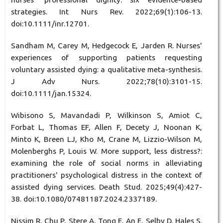
strategies. Int Nurs Rev. 2022;69(1):106-13.
doi:10.1111/inr.12701.
Sandham M, Carey M, Hedgecock E, Jarden R. Nurses'
experiences of supporting patients requesting
voluntary assisted dying: a qualitative meta-synthesis.
J Adv Nurs. 2022;78(10):3101-15.
doi:10.1111/jan.15324.
Wibisono S, Mavandadi P, Wilkinson S, Amiot C,
Forbat L, Thomas EF, Allen F, Decety J, Noonan K,
Minto K, Breen LJ, Kho M, Crane M, Lizzio-Wilson M,
Molenberghs P, Louis W. More support, less distress?:
examining the role of social norms in alleviating
practitioners' psychological distress in the context of
assisted dying services. Death Stud. 2025;49(4):427-
38. doi:10.1080/07481187.2024.2337189.
Nissim R, Chu P, Stere A, Tong E, An E, Selby D, Hales S.