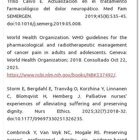
Trillo Calvo E. Actualización en el tratamiento
farmacológico del dolor neuropático. Med Fam
SEMERGEN. 2019;45(8):535-45.
doi:10.1016/j.semerg.2019.05.008.
World Health Organization. WHO guidelines for the
pharmacological and radiotherapeutic management
of cancer pain in adults and adolescents. Geneva:
World Health Organization; 2018. Consultado Oct 22,
2025.
https://www.ncbi.nlm.nih.gov/books/NBK537492/
.
Storm E, Bergdahl E, Tranvåg O, Korzhina Y, Linnanen
C, Blomqvist H, Hemberg J. Palliative nurses'
experiences of alleviating suffering and preserving
dignity. Nurs Ethics. 2025;32(7):2018-32.
doi:10.1177/09697330251326235.
Combrinck Y, Van Wyk NC, Mogale RS. Preserving
nurses' professional dignity: six evidence-based