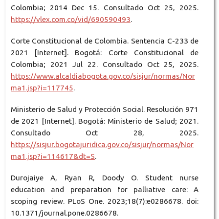
Colombia; 2014 Dec 15. Consultado Oct 25, 2025.
https://vlex.com.co/vid/690590493
.
Corte Constitucional de Colombia. Sentencia C-233 de
2021 [Internet]. Bogotá: Corte Constitucional de
Colombia; 2021 Jul 22. Consultado Oct 25, 2025.
https://www.alcaldiabogota.gov.co/sisjur/normas/Nor
ma1.jsp?i=117745
.
Ministerio de Salud y Protección Social. Resolución 971
de 2021 [Internet]. Bogotá: Ministerio de Salud; 2021.
Consultado Oct 28, 2025.
https://sisjur.bogotajuridica.gov.co/sisjur/normas/Nor
ma1.jsp?i=114617&dt=S
.
Durojaiye A, Ryan R, Doody O. Student nurse
education and preparation for palliative care: A
scoping review. PLoS One. 2023;18(7):e0286678. doi:
10.1371/journal.pone.0286678.