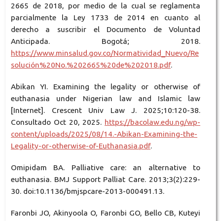
2665 de 2018, por medio de la cual se reglamenta
parcialmente la Ley 1733 de 2014 en cuanto al
derecho a suscribir el Documento de Voluntad
Anticipada. Bogotá; 2018.
https://www.minsalud.gov.co/Normatividad_Nuevo/Re
solución%20No.%202665%20de%202018.pdf
.
Abikan YI. Examining the legality or otherwise of
euthanasia under Nigerian law and Islamic law
[Internet]. Crescent Univ Law J. 2025;10:120-38.
Consultado Oct 20, 2025.
https://bacolaw.edu.ng/wp-
content/uploads/2025/08/14.-Abikan-Examining-the-
Legality-or-otherwise-of-Euthanasia.pdf
.
Omipidam BA. Palliative care: an alternative to
euthanasia. BMJ Support Palliat Care. 2013;3(2):229-
30. doi:10.1136/bmjspcare-2013-000491.13.
Faronbi JO, Akinyoola O, Faronbi GO, Bello CB, Kuteyi