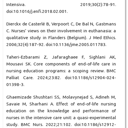
Intensiva. 2019;30(2):78-91.
doi:10.1016/j.enfi.2018.02.001.
Dierckx de Casterlé B, Verpoort C, De Bal N, Gastmans
C. Nurses' views on their involvement in euthanasia: a
qualitative study in Flanders (Belgium). J Med Ethics.
2006;32(4):187-92. doi:10.1136/jme.2005.011783.
Taheri-Ezbarami Z, Jafaraghaee F, Sighlani AK,
Mousavi SK. Core components of end-of-life care in
nursing education programs: a scoping review. BMC
Palliat Care. 2024;23:82. doi:10.1186/s12904-024-
01398-3.
Ghaemizade Shushtari SS, Molavynejad S, Adineh M,
Savaie M, Sharhani A. Effect of end-of-life nursing
education on the knowledge and performance of
nurses in the intensive care unit: a quasi-experimental
study. BMC Nurs. 2022;21:102. doi:10.1186/s12912-