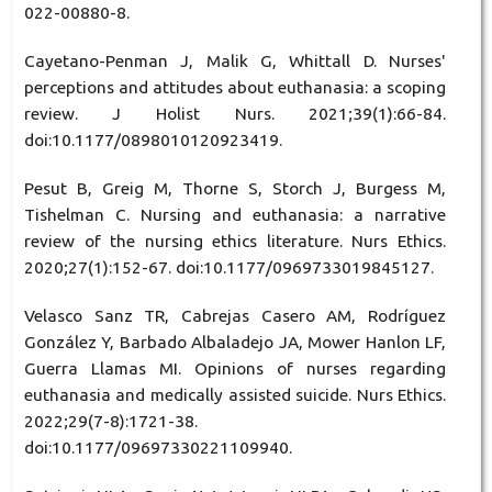
022-00880-8.
Cayetano-Penman J, Malik G, Whittall D. Nurses'
perceptions and attitudes about euthanasia: a scoping
review. J Holist Nurs. 2021;39(1):66-84.
doi:10.1177/0898010120923419.
Pesut B, Greig M, Thorne S, Storch J, Burgess M,
Tishelman C. Nursing and euthanasia: a narrative
review of the nursing ethics literature. Nurs Ethics.
2020;27(1):152-67. doi:10.1177/0969733019845127.
Velasco Sanz TR, Cabrejas Casero AM, Rodríguez
González Y, Barbado Albaladejo JA, Mower Hanlon LF,
Guerra Llamas MI. Opinions of nurses regarding
euthanasia and medically assisted suicide. Nurs Ethics.
2022;29(7-8):1721-38.
doi:10.1177/09697330221109940.