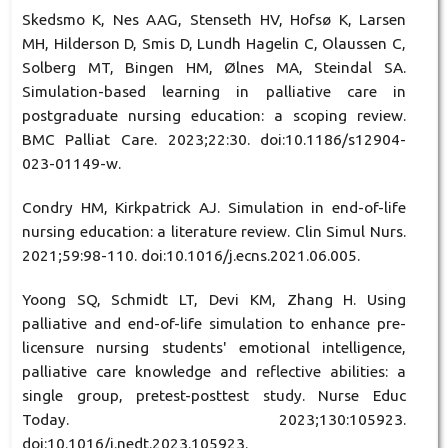
Skedsmo K, Nes AAG, Stenseth HV, Hofsø K, Larsen
MH, Hilderson D, Smis D, Lundh Hagelin C, Olaussen C,
Solberg MT, Bingen HM, Ølnes MA, Steindal SA.
Simulation-based learning in palliative care in
postgraduate nursing education: a scoping review.
BMC Palliat Care. 2023;22:30. doi:10.1186/s12904-
023-01149-w.
Condry HM, Kirkpatrick AJ. Simulation in end-of-life
nursing education: a literature review. Clin Simul Nurs.
2021;59:98-110. doi:10.1016/j.ecns.2021.06.005.
Yoong SQ, Schmidt LT, Devi KM, Zhang H. Using
palliative and end-of-life simulation to enhance pre-
licensure nursing students' emotional intelligence,
palliative care knowledge and reflective abilities: a
single group, pretest-posttest study. Nurse Educ
Today. 2023;130:105923.
doi:10.1016/j.nedt.2023.105923.