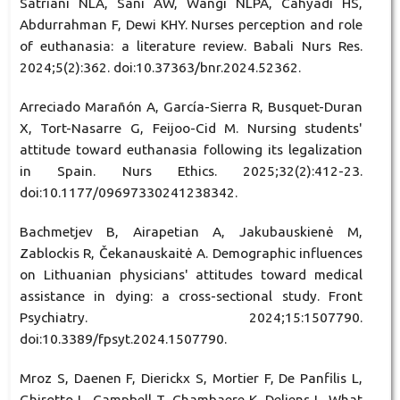
Satriani NLA, Sani AW, Wangi NLPA, Cahyadi HS,
Abdurrahman F, Dewi KHY. Nurses perception and role
of euthanasia: a literature review. Babali Nurs Res.
2024;5(2):362. doi:10.37363/bnr.2024.52362.
Arreciado Marañón A, García-Sierra R, Busquet-Duran
X, Tort-Nasarre G, Feijoo-Cid M. Nursing students'
attitude toward euthanasia following its legalization
in Spain. Nurs Ethics. 2025;32(2):412-23.
doi:10.1177/09697330241238342.
Bachmetjev B, Airapetian A, Jakubauskienė M,
Zablockis R, Čekanauskaitė A. Demographic influences
on Lithuanian physicians' attitudes toward medical
assistance in dying: a cross-sectional study. Front
Psychiatry. 2024;15:1507790.
doi:10.3389/fpsyt.2024.1507790.
Mroz S, Daenen F, Dierickx S, Mortier F, De Panfilis L,
Ghirotto L, Campbell T, Chambaere K, Deliens L. What