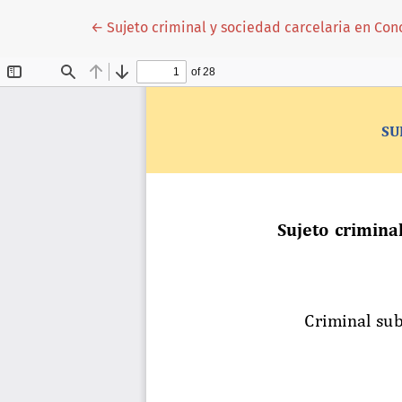
Volver a los detalles del artículo
←
Sujeto criminal y sociedad carcelaria en Con