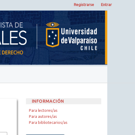
Registrarse
Entrar
INFORMACIÓN
Para lectores/as
Para autores/as
Para bibliotecarios/as