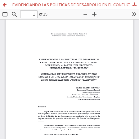
EVIDENCIANDO LAS POLÍTICAS DE DESARROLLO EN EL CONFLICTO DE LA COMUNIDAD LIFKOMELIPEUCO, A PARTIR DEL PROYECTO HIDROELÉCTRICO “EL RINCÓN”