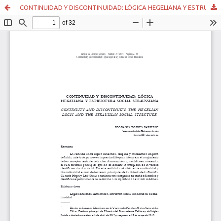
CONTINUIDAD Y DISCONTINUIDAD: LÓGICA HEGELIANA Y ESTRUCTURA SOCIAL STRAUSSIANA