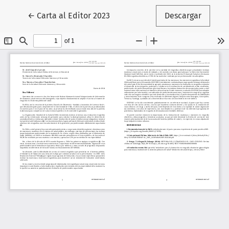
Volver a los detalles del artículo
←
Carta al Editor 2023
Descargar