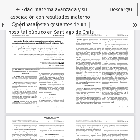
Volver a los detalles del artículo
←
Edad materna avanzada y su
Descargar
asociación con resultados materno-
perinatales en gestantes de un
hospital público en Santiago de Chile