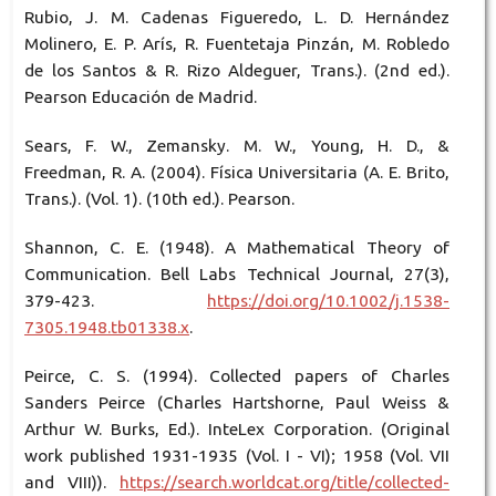
Rubio, J. M. Cadenas Figueredo, L. D. Hernández
Molinero, E. P. Arís, R. Fuentetaja Pinzán, M. Robledo
de los Santos & R. Rizo Aldeguer, Trans.). (2nd ed.).
Pearson Educación de Madrid.
Sears, F. W., Zemansky. M. W., Young, H. D., &
Freedman, R. A. (2004). Física Universitaria (A. E. Brito,
Trans.). (Vol. 1). (10th ed.). Pearson.
Shannon, C. E. (1948). A Mathematical Theory of
Communication. Bell Labs Technical Journal, 27(3),
379-423.
https://doi.org/10.1002/j.1538-
7305.1948.tb01338.x
.
Peirce, C. S. (1994). Collected papers of Charles
Sanders Peirce (Charles Hartshorne, Paul Weiss &
Arthur W. Burks, Ed.). InteLex Corporation. (Original
work published 1931-1935 (Vol. I - VI); 1958 (Vol. VII
and VIII)).
https://search.worldcat.org/title/collected-