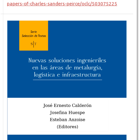
papers-of-charles-sanders-peirce/oclc/503075225