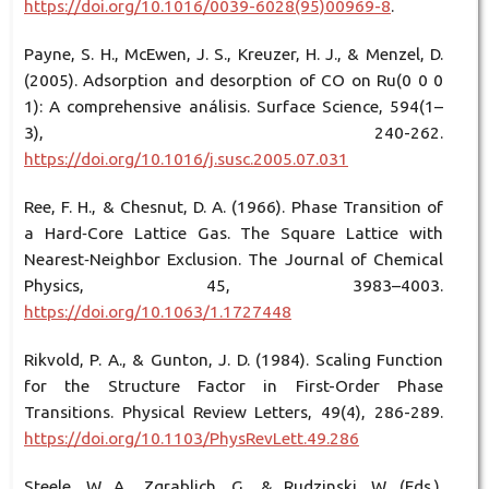
https://doi.org/10.1016/0039-6028(95)00969-8
.
Payne, S. H., McEwen, J. S., Kreuzer, H. J., & Menzel, D.
(2005). Adsorption and desorption of CO on Ru(0 0 0
1): A comprehensive análisis. Surface Science, 594(1–
3), 240-262.
https://doi.org/10.1016/j.susc.2005.07.031
Ree, F. H., & Chesnut, D. A. (1966). Phase Transition of
a Hard‐Core Lattice Gas. The Square Lattice with
Nearest‐Neighbor Exclusion. The Journal of Chemical
Physics, 45, 3983–4003.
https://doi.org/10.1063/1.1727448
Rikvold, P. A., & Gunton, J. D. (1984). Scaling Function
for the Structure Factor in First-Order Phase
Transitions. Physical Review Letters, 49(4), 286-289.
https://doi.org/10.1103/PhysRevLett.49.286
Steele, W. A., Zgrablich, G., & Rudzinski, W. (Eds.).