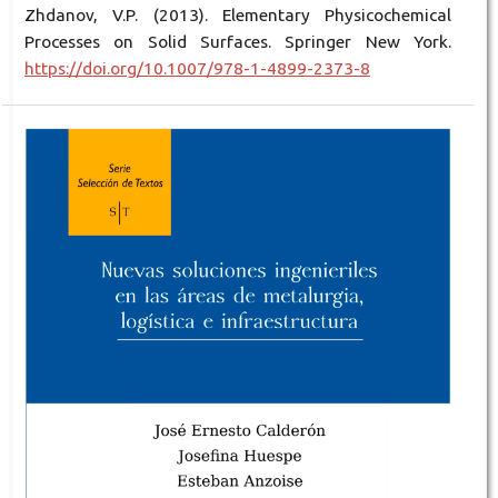
Zhdanov, V.P. (2013). Elementary Physicochemical
Processes on Solid Surfaces. Springer New York.
https://doi.org/10.1007/978-1-4899-2373-8