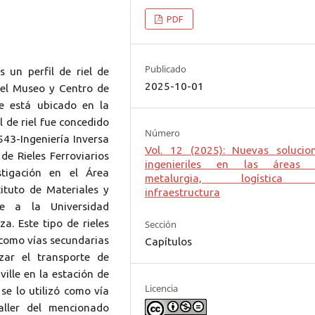
PDF
Publicado
 un perfil de riel de
2025-10-01
 el Museo y Centro de
ue está ubicado en la
l de riel fue concedido
Número
543-Ingeniería Inversa
Vol. 12 (2025): Nuevas solucio
de Rieles Ferroviarios
ingenieriles en las áreas 
stigación en el Área
metalurgia, logística
ituto de Materiales y
infraestructura
te a la Universidad
a. Este tipo de rieles
Sección
 como vías secundarias
Capítulos
ar el transporte de
ville en la estación de
Licencia
 se lo utilizó como vía
aller del mencionado