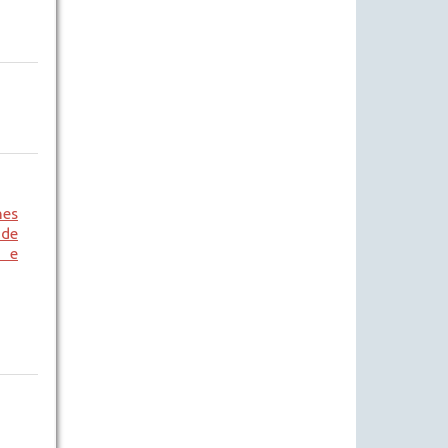
nes
de
 e