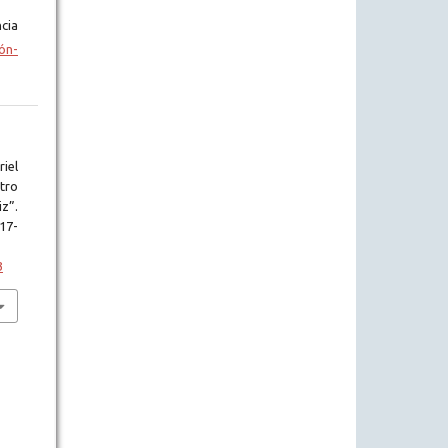
cia
ón-
iel
tro
iz”.
117-
3