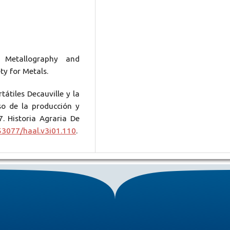
 Metallography and
ty for Metals.
tátiles Decauville y la
so de la producción y
. Historia Agraria De
.53077/haal.v3i01.110
.