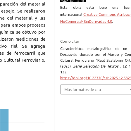
reparación del material
Esta obra está bajo una licen
 espejo. Se realizaron
internacional
Creative Commons Atribuci
na del material y las
NoComercial-SinDerivadas 4.0
.
l para ambos procesos
 química se obtuvo por
lizaron mediciones de
Cómo citar
ivo riel. Se agrega
Característica metalográfica de un r
as de ferrocarril que
Decauville donado por el Museo y Cen
o Cultural Ferroviario,
Cultural Ferroviario “Raúl Scalabrini Ort
(2025).
Serie Selección De Textos
,
12
, 
132.
https://doi.org/10.22370/sst.2025.12.532
Más formatos de cita